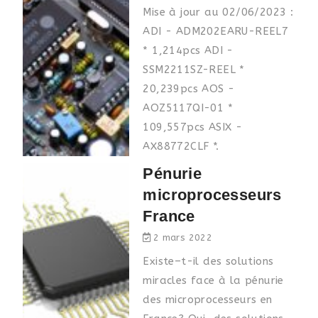
Mise à jour au 02/06/2023 :
ADI - ADM202EARU-REEL7
* 1,214pcs ADI -
SSM2211SZ-REEL *
20,239pcs AOS -
AOZ5117QI-01 *
109,557pcs ASIX -
AX88772CLF *.
Pénurie
microprocesseurs
France
2 mars 2022
Existe–t-il des solutions
miracles face à la pénurie
des microprocesseurs en